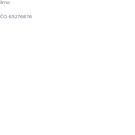
Brno
IČO 65276876