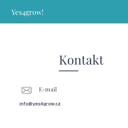
Yes4grow!
Kontakt
E-mail
info@yes4grow.cz