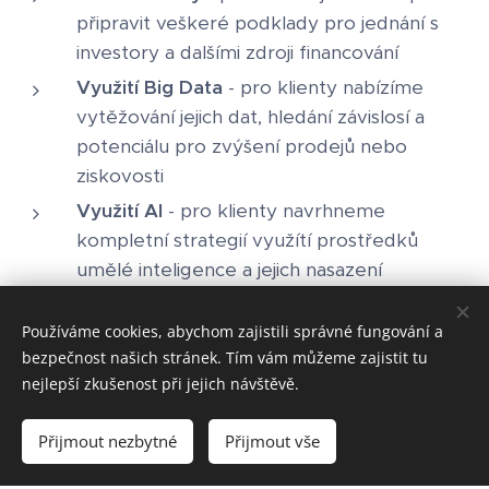
připravit veškeré podklady pro jednání s
investory a dalšími zdroji financování
Využití Big Data
- pro klienty nabízíme
vytěžování jejich dat, hledání závislosí a
potenciálu pro zvýšení prodejů nebo
ziskovosti
Využití AI
- pro klienty navrhneme
kompletní strategií využítí prostředků
umělé inteligence a jejich nasazení
Používáme cookies, abychom zajistili správné fungování a
bezpečnost našich stránek. Tím vám můžeme zajistit tu
nejlepší zkušenost při jejich návštěvě.
Přijmout nezbytné
Přijmout vše
Vytvořeno službou
Webnode
Cookies
Vytvořit stránky
Vytvořte si webové stránky zdarma!